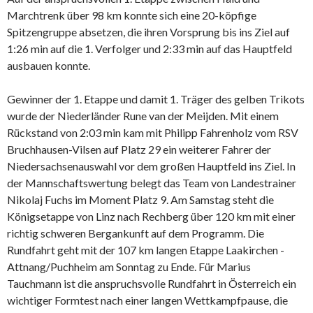
Marchtrenk über 98 km konnte sich eine 20-köpfige
Spitzengruppe absetzen, die ihren Vorsprung bis ins Ziel auf
1:26 min auf die 1. Verfolger und 2:33 min auf das Hauptfeld
ausbauen konnte.
Gewinner der 1. Etappe und damit 1. Träger des gelben Trikots
wurde der Niederländer Rune van der Meijden. Mit einem
Rückstand von 2:03 min kam mit Philipp Fahrenholz vom RSV
Bruchhausen-Vilsen auf Platz 29 ein weiterer Fahrer der
Niedersachsenauswahl vor dem großen Hauptfeld ins Ziel. In
der Mannschaftswertung belegt das Team von Landestrainer
Nikolaj Fuchs im Moment Platz 9. Am Samstag steht die
Königsetappe von Linz nach Rechberg über 120 km mit einer
richtig schweren Bergankunft auf dem Programm. Die
Rundfahrt geht mit der 107 km langen Etappe Laakirchen -
Attnang/Puchheim am Sonntag zu Ende. Für Marius
Tauchmann ist die anspruchsvolle Rundfahrt in Österreich ein
wichtiger Formtest nach einer langen Wettkampfpause, die