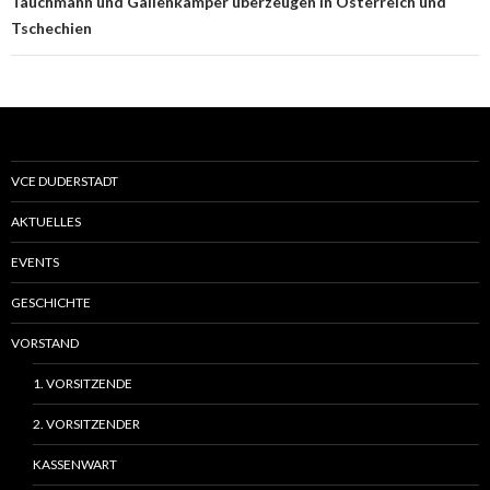
Tauchmann und Gallenkämper überzeugen in Österreich und
Tschechien
VCE DUDERSTADT
AKTUELLES
EVENTS
GESCHICHTE
VORSTAND
1. VORSITZENDE
2. VORSITZENDER
KASSENWART