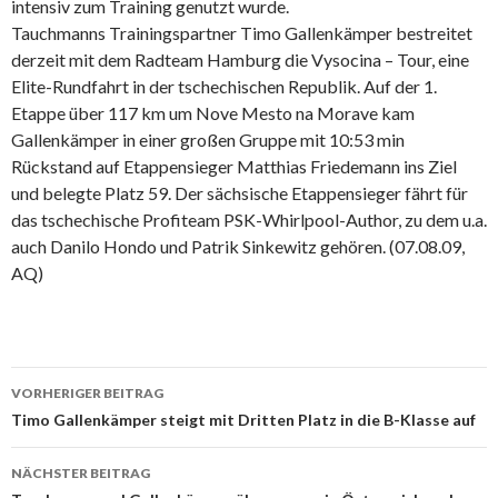
intensiv zum Training genutzt wurde.
Tauchmanns Trainingspartner Timo Gallenkämper bestreitet
derzeit mit dem Radteam Hamburg die Vysocina – Tour, eine
Elite-Rundfahrt in der tschechischen Republik. Auf der 1.
Etappe über 117 km um Nove Mesto na Morave kam
Gallenkämper in einer großen Gruppe mit 10:53 min
Rückstand auf Etappensieger Matthias Friedemann ins Ziel
und belegte Platz 59. Der sächsische Etappensieger fährt für
das tschechische Profiteam PSK-Whirlpool-Author, zu dem u.a.
auch Danilo Hondo und Patrik Sinkewitz gehören. (07.08.09,
AQ)
Beitrags-
VORHERIGER BEITRAG
Navigation
Timo Gallenkämper steigt mit Dritten Platz in die B-Klasse auf
NÄCHSTER BEITRAG