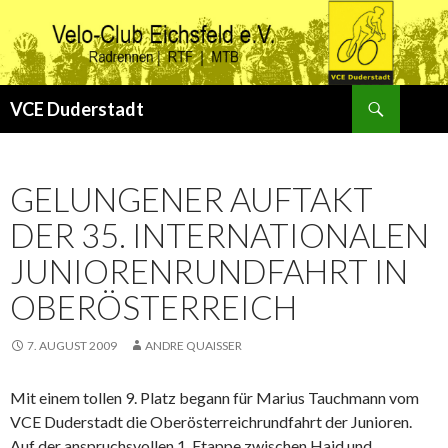
Suchen
VCE Duderstadt
ZUM
INHALT
SPRINGEN
GELUNGENER AUFTAKT
DER 35. INTERNATIONALEN
JUNIORENRUNDFAHRT IN
OBERÖSTERREICH
7. AUGUST 2009
ANDRE QUAISSER
Mit einem tollen 9. Platz begann für Marius Tauchmann vom
VCE Duderstadt die Oberösterreichrundfahrt der Junioren.
Auf der anspruchsvollen 1. Etappe zwischen Haid und