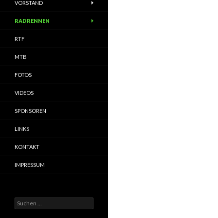
VORSTAND
RADRENNEN
RTF
MTB
FOTOS
VIDEOS
SPONSOREN
LINKS
KONTAKT
IMPRESSUM
Suchen
nach: