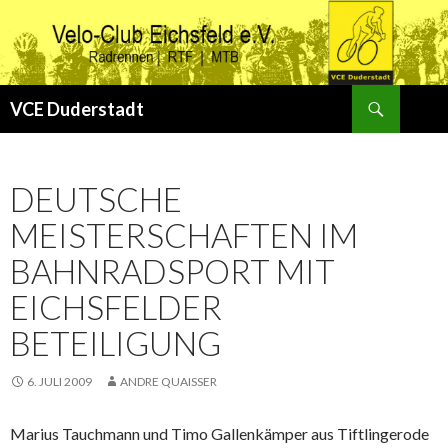
Suchen
VCE Duderstadt
ZUM
INHALT
SPRINGEN
DEUTSCHE
MEISTERSCHAFTEN IM
BAHNRADSPORT MIT
EICHSFELDER
BETEILIGUNG
6. JULI 2009
ANDRE QUAISSER
Marius Tauchmann und Timo Gallenkämper aus Tiftlingerode