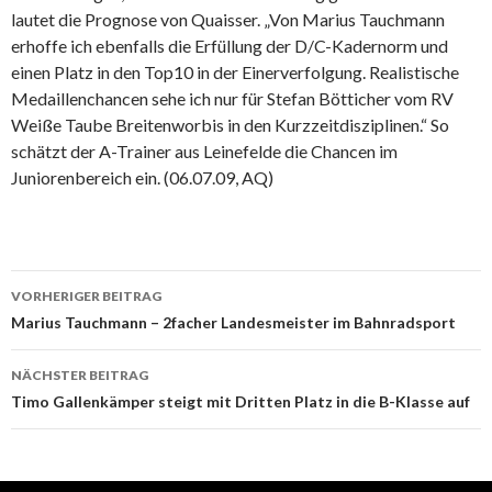
lautet die Prognose von Quaisser. „Von Marius Tauchmann
erhoffe ich ebenfalls die Erfüllung der D/C-Kadernorm und
einen Platz in den Top10 in der Einerverfolgung. Realistische
Medaillenchancen sehe ich nur für Stefan Bötticher vom RV
Weiße Taube Breitenworbis in den Kurzzeitdisziplinen.“ So
schätzt der A-Trainer aus Leinefelde die Chancen im
Juniorenbereich ein. (06.07.09, AQ)
Beitrags-
VORHERIGER BEITRAG
Navigation
Marius Tauchmann – 2facher Landesmeister im Bahnradsport
NÄCHSTER BEITRAG
Timo Gallenkämper steigt mit Dritten Platz in die B-Klasse auf